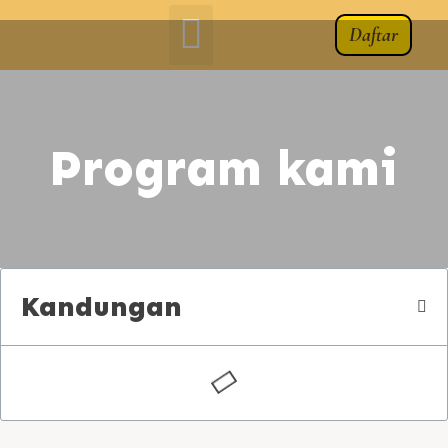
MENGENAI KAMI
HUBUNGI KAMI
Daftar
Program kami
Kandungan