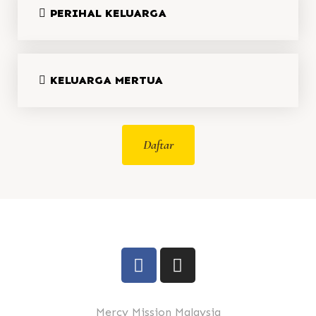
PERIHAL KELUARGA
KELUARGA MERTUA
Daftar
Mercy Mission Malaysia