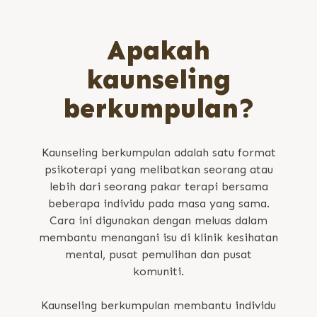
Apakah
kaunseling
berkumpulan?
Kaunseling berkumpulan adalah satu format
psikoterapi yang melibatkan seorang atau
lebih dari seorang pakar terapi bersama
beberapa individu pada masa yang sama.
Cara ini digunakan dengan meluas dalam
membantu menangani isu di klinik kesihatan
mental, pusat pemulihan dan pusat
komuniti.
Kaunseling berkumpulan membantu individu