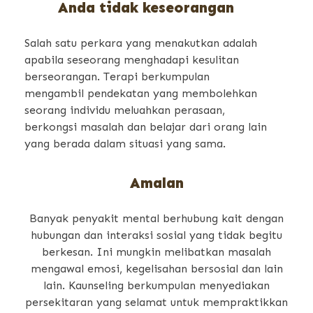
Anda tidak keseorangan
Salah satu perkara yang menakutkan adalah
apabila seseorang menghadapi kesulitan
berseorangan. Terapi berkumpulan
mengambil pendekatan yang membolehkan
seorang individu meluahkan perasaan,
berkongsi masalah dan belajar dari orang lain
yang berada dalam situasi yang sama.
Amalan
Banyak penyakit mental berhubung kait dengan
hubungan dan interaksi sosial yang tidak begitu
berkesan. Ini mungkin melibatkan masalah
mengawal emosi, kegelisahan bersosial dan lain
lain. Kaunseling berkumpulan menyediakan
persekitaran yang selamat untuk mempraktikkan