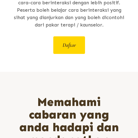
cara-cara berinteraksi dengan lebih positif.
Peserta boleh belajar cara berinteraksi yang
sihat yang dianjurkan dan yang boleh dicontohi
dari pakar terapi / kaunselor.
Daftar
Memahami
cabaran yang
anda hadapi dan