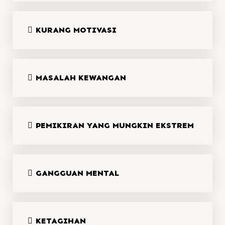
KURANG MOTIVASI
MASALAH KEWANGAN
PEMIKIRAN YANG MUNGKIN EKSTREM
GANGGUAN MENTAL
KETAGIHAN